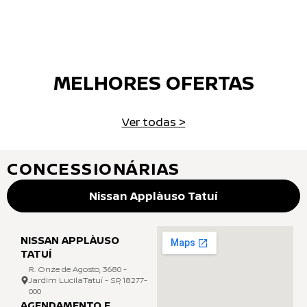
MELHORES OFERTAS
Ver todas >
CONCESSIONÁRIAS
Nissan Applàuso Tatuí
NISSAN APPLÀUSO
TATUÍ
R. Onze de Agosto, 3680 -
Jardim LucilaTatuí - SP, 18277-
000
AGENDAMENTO E