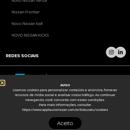
Novo Nissan Versa
Nissan Frontier
Novo Nissan Kait
NOVO NISSAN KICKS
REDES SOCIAIS
AVISO
Usamos cookies para personalizar conteúdo e anúncios, fornecer
© GRUPO APPLÀUSO 2026 – AJUSTES NO SITE
recursos de mídia social e analisar nosso tráfego. Ao continuar
REALIZADOS POR
INFOTECHJS
.
navegando, você concorda com essas condições.
Para mais informações, consulte:
https://www.applausonissan.com.br/botucatu/cookies
Política de Privacidade
Aceito