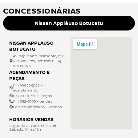
CONCESSIONÁRIAS
Nissan Applàuso Botucatu
NISSAN APPLÀUSO
BOTUCATU
Av. Dep. Dante Delmanto, 1510 -
Vila Paulista, Botucatu - SP,
18608-393
AGENDAMENTO E
PEÇAS
(14) 99825-2125 -
agendamento
(14) 99118-3507 - peças
(14) 3112-3995 - vendas
Fale no WhatsApp! - vendas
HORÁRIOS VENDAS
Segunda a sexta: 8h às 18h
Sábado: 9h às 13h