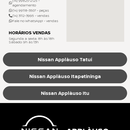
(14) 99825-2125 -
agendamento
(14) 99118-3507 - peças
(14) 3112-3995 - vendas
Fale no WhatsApp! - vendas
HORÁRIOS VENDAS
Segunda a sexta: 8h às 18h
Sábado: 9h às 13h
Nissan Applàuso Tatuí
Nissan Applàuso Itapetininga
Nissan Applàuso Itu