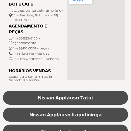
BOTUCATU
Av. Dep. Dante Delmanto, 1510 -
Vila Paulista, Botucatu - SP,
18608-393
AGENDAMENTO E
PEÇAS
(14) 99825-2125 -
agendamento
(14) 99118-3507 - peças
(14) 3112-3995 - vendas
Fale no WhatsApp! - vendas
HORÁRIOS VENDAS
Segunda a sexta: 8h às 18h
Sábado: 9h às 13h
Nissan Applàuso Tatuí
Nissan Applàuso Itapetininga