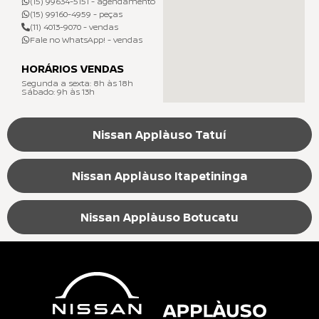
(15) 99634-5151 - agendamento
(15) 99160-4959 - peças
(11) 4013-9070 - vendas
Fale no WhatsApp! - vendas
HORÁRIOS VENDAS
Segunda a sexta: 8h às 18h
Sábado: 9h às 13h
Nissan Applàuso Tatuí
Nissan Applàuso Itapetininga
Nissan Applàuso Botucatu