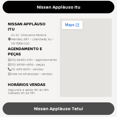
Nissan Applàuso Itu
NISSAN APPLÀUSO
ITU
Av. Dr. Otaviano Pereira
Mendes, 687 - Liberdade, Itu -
SP, 13300-220
AGENDAMENTO E
PEÇAS
(15) 99634-5151 - agendamento
(15) 99160-4959 - peças
(11) 4013-9070 - vendas
Fale no WhatsApp! - vendas
HORÁRIOS VENDAS
Segunda a sexta: 8h às 18h
Sábado: 9h às 13h
Nissan Applàuso Tatuí