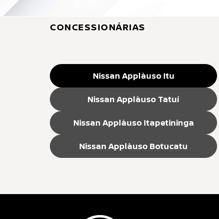
CONCESSIONÁRIAS
Nissan Applàuso Itu
Nissan Applàuso Tatuí
Nissan Applàuso Itapetininga
Nissan Applàuso Botucatu