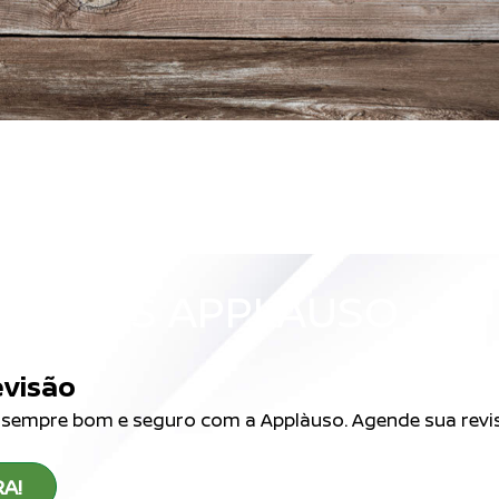
RVIÇOS APPLÀUSO
evisão
 sempre bom e seguro com a Applàuso. Agende sua revi
A!