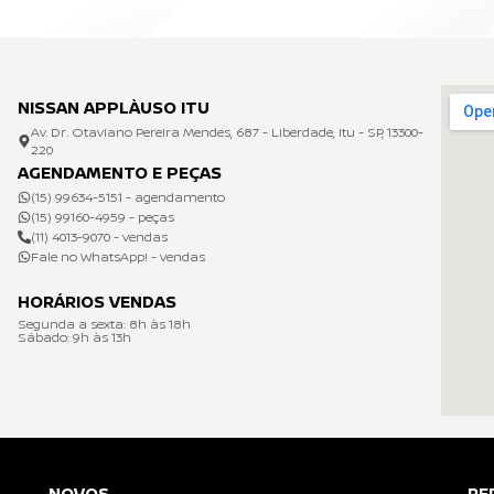
NISSAN APPLÀUSO ITU
Av. Dr. Otaviano Pereira Mendes, 687 - Liberdade, Itu - SP, 13300-
220
AGENDAMENTO E PEÇAS
(15) 99634-5151 - agendamento
(15) 99160-4959 - peças
(11) 4013-9070 - vendas
Fale no WhatsApp! - vendas
HORÁRIOS VENDAS
Segunda a sexta: 8h às 18h
Sábado: 9h às 13h
NOVOS
RE