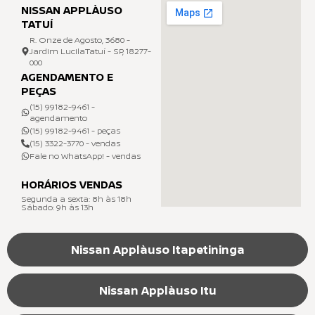
NISSAN APPLÀUSO
TATUÍ
R. Onze de Agosto, 3680 -
Jardim LucilaTatuí - SP, 18277-
000
AGENDAMENTO E
PEÇAS
(15) 99182-9461 -
agendamento
(15) 99182-9461 - peças
(15) 3322-3770 - vendas
Fale no WhatsApp! - vendas
HORÁRIOS VENDAS
Segunda a sexta: 8h às 18h
Sábado: 9h às 13h
Nissan Applàuso Itapetininga
Nissan Applàuso Itu