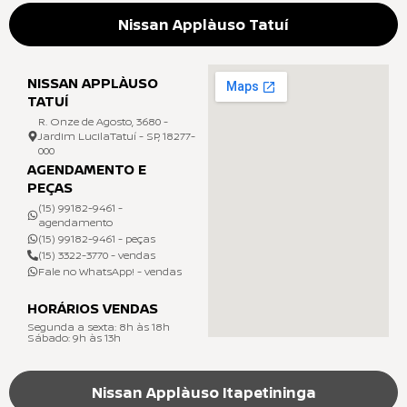
Nissan Applàuso Tatuí
NISSAN APPLÀUSO
TATUÍ
R. Onze de Agosto, 3680 -
Jardim LucilaTatuí - SP, 18277-
000
AGENDAMENTO E
PEÇAS
(15) 99182-9461 -
agendamento
(15) 99182-9461 - peças
(15) 3322-3770 - vendas
Fale no WhatsApp! - vendas
HORÁRIOS VENDAS
Segunda a sexta: 8h às 18h
Sábado: 9h às 13h
Nissan Applàuso Itapetininga