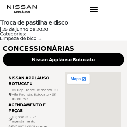
Troca de pastilha e disco
|
25 de junho de 2020
Categories:
Limpeza de bico
→
CONCESSIONÁRIAS
Nissan Applàuso Botucatu
NISSAN APPLÀUSO
BOTUCATU
Av. Dep. Dante Delmanto, 1510 -
Vila Paulista, Botucatu - SP,
18608-393
AGENDAMENTO E
PEÇAS
(14) 99825-2125 -
agendamento
(14) 99118-3507 - peças