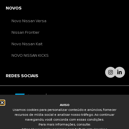
NOVOS
Novo Nissan Versa
Nissan Frontier
Novo Nissan Kait
NOVO NISSAN KICKS
REDES SOCIAIS
AVISO
Usamos cookies para personalizar conteúdo e anúncios, fornecer
© GRUPO APPLÀUSO 2026 – AJUSTES NO SITE
recursos de mídia social e analisar nosso tráfego. Ao continuar
REALIZADOS POR
INFOTECHJS
.
navegando, você concorda com essas condições.
Para mais informações, consulte: