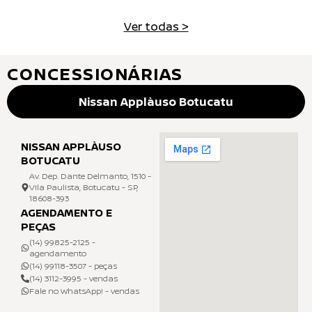
Ver todas >
CONCESSIONÁRIAS
Nissan Applàuso Botucatu
NISSAN APPLÀUSO
BOTUCATU
Av. Dep. Dante Delmanto, 1510 -
Vila Paulista, Botucatu - SP,
18608-393
AGENDAMENTO E
PEÇAS
(14) 99825-2125 -
agendamento
(14) 99118-3507 - peças
(14) 3112-3995 - vendas
Fale no WhatsApp! - vendas