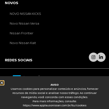
NOVOS
NOVO NISSAN KICKS
Novo Nissan Versa
Nissan Frontier
Novo Nissan Kait
REDES SOCIAIS
AVISO
Usamos cookies para personalizar conteúdo e anúncios, fornecer
© GRUPO APPLÀUSO 2026 – AJUSTES NO SITE
recursos de mídia social e analisar nosso tráfego. Ao continuar
REALIZADOS POR
INFOTECHJS
.
navegando, você concorda com essas condições.
Para mais informações, consulte:
https://www.applausonissan.com.br/itu/cookies