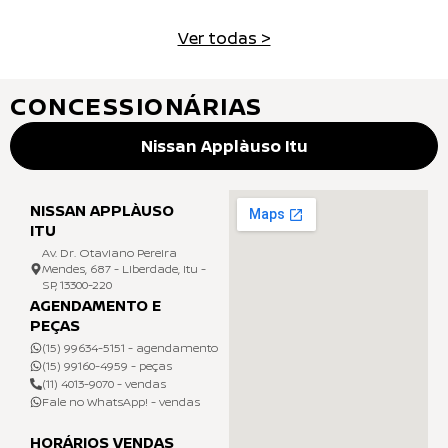
Ver todas >
CONCESSIONÁRIAS
Nissan Applàuso Itu
NISSAN APPLÀUSO
ITU
Av. Dr. Otaviano Pereira
Mendes, 687 - Liberdade, Itu -
SP, 13300-220
AGENDAMENTO E
PEÇAS
(15) 99634-5151 - agendamento
(15) 99160-4959 - peças
(11) 4013-9070 - vendas
Fale no WhatsApp! - vendas
HORÁRIOS VENDAS