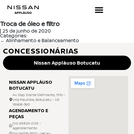
Troca de óleo e filtro
|
25 de junho de 2020
Categories:
←
Alinhamento e Balanceamento
CONCESSIONÁRIAS
Nissan Applàuso Botucatu
NISSAN APPLÀUSO
BOTUCATU
Av. Dep. Dante Delmanto, 1510 -
Vila Paulista, Botucatu - SP,
18608-393
AGENDAMENTO E
PEÇAS
(14) 99825-2125 -
agendamento
(14) 99118-3507 - peças