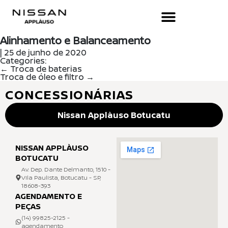
Alinhamento e Balanceamento
|
25 de junho de 2020
Categories:
←
Troca de baterias
Troca de óleo e filtro
→
CONCESSIONÁRIAS
Nissan Applàuso Botucatu
NISSAN APPLÀUSO
BOTUCATU
Av. Dep. Dante Delmanto, 1510 -
Vila Paulista, Botucatu - SP,
18608-393
AGENDAMENTO E
PEÇAS
(14) 99825-2125 -
agendamento