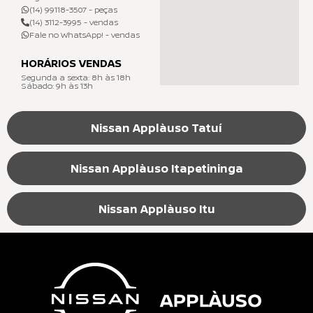
(14) 99118-3507 - peças
(14) 3112-3995 - vendas
Fale no WhatsApp! - vendas
HORÁRIOS VENDAS
Segunda a sexta: 8h às 18h
Sábado: 9h às 13h
Nissan Applàuso Tatuí
Nissan Applàuso Itapetininga
Nissan Applàuso Itu