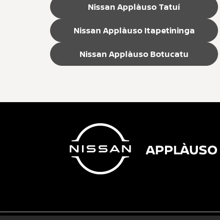
Nissan Applàuso Tatuí
Nissan Applàuso Itapetininga
Nissan Applàuso Botucatu