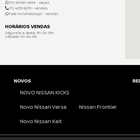
(15) 99160-4959 - peças
(11) 4013-9070 - vendas
Fale no WhatsApp! - vendas
HORÁRIOS VENDAS
Segunda a sexta: 8h às 18h
Sábado: 9h às 13h
NOVOS
RE
NOVO NISSAN KICKS
Novo Nissan Versa
Nissan Frontier
Novo Nissan Kait