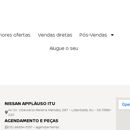
hores ofertas
Vendas diretas
Pós-Vendas
Alugue o seu
NISSAN APPLÀUSO ITU
Av. Dr. Otaviano Pereira Mendes, 687 - Liberdade, Itu - SP, 13300-
220
AGENDAMENTO E PEÇAS
(15) 99634-5151 - agendamento