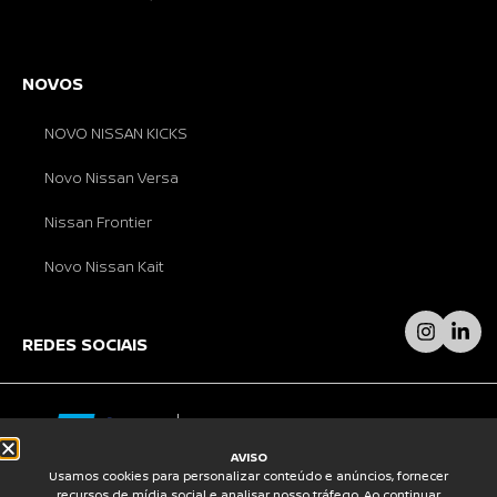
NOVOS
NOVO NISSAN KICKS
Novo Nissan Versa
Nissan Frontier
Novo Nissan Kait
REDES SOCIAIS
AVISO
Usamos cookies para personalizar conteúdo e anúncios, fornecer
© GRUPO APPLÀUSO 2026 – AJUSTES NO SITE
recursos de mídia social e analisar nosso tráfego. Ao continuar