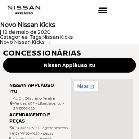
Novo Nissan Kicks
|
12 de maio de 2020
Categories:
Tags:
Nissan Kicks
Novo Nissan Kicks
→
CONCESSIONÁRIAS
Nissan Applàuso Itu
NISSAN APPLÀUSO
ITU
Av. Dr. Otaviano Pereira
Mendes, 687 - Liberdade, Itu -
SP, 13300-220
AGENDAMENTO E
PEÇAS
(15) 99634-5151 - agendamento
(15) 99160-4959 - peças
(11) 4013-9070 - vendas