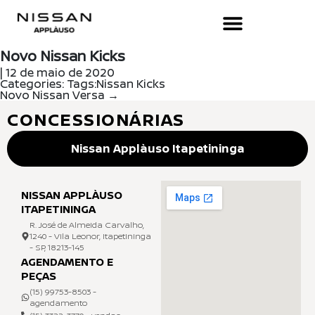
Novo Nissan Kicks
|
12 de maio de 2020
Categories:
Tags:
Nissan Kicks
Novo Nissan Versa
→
CONCESSIONÁRIAS
Nissan Applàuso Itapetininga
NISSAN APPLÀUSO
ITAPETININGA
R. José de Almeida Carvalho,
1240 - Vila Leonor, Itapetininga
- SP, 18213-145
AGENDAMENTO E
PEÇAS
(15) 99753-8503 -
agendamento