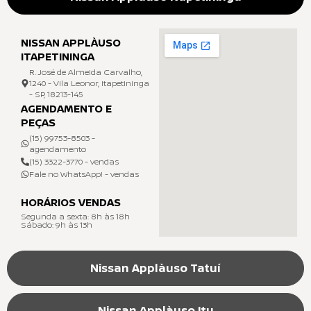
NISSAN APPLÀUSO
ITAPETININGA
R. José de Almeida Carvalho,
1240 - Vila Leonor, Itapetininga
- SP, 18213-145
AGENDAMENTO E
PEÇAS
(15) 99753-8503 -
agendamento
(15) 3322-3770 - vendas
Fale no WhatsApp! - vendas
HORÁRIOS VENDAS
Segunda a sexta: 8h às 18h
Sábado: 9h às 13h
Nissan Applàuso Tatuí
Nissan Applàuso Itu