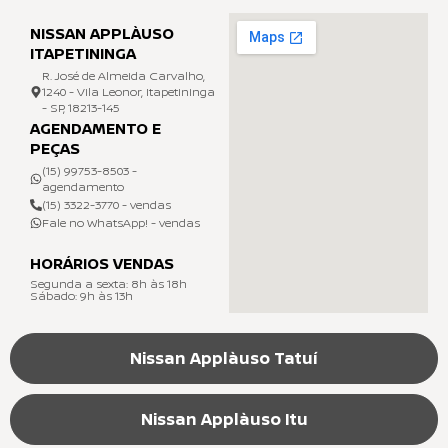
NISSAN APPLÀUSO
ITAPETININGA
R. José de Almeida Carvalho,
1240 - Vila Leonor, Itapetininga
- SP, 18213-145
AGENDAMENTO E
PEÇAS
(15) 99753-8503 -
agendamento
(15) 3322-3770 - vendas
Fale no WhatsApp! - vendas
HORÁRIOS VENDAS
Segunda a sexta: 8h às 18h
Sábado: 9h às 13h
Nissan Applàuso Tatuí
Nissan Applàuso Itu