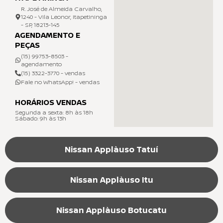
R. José de Almeida Carvalho,
1240 - Vila Leonor, Itapetininga
- SP, 18213-145
AGENDAMENTO E
PEÇAS
(15) 99753-8503 -
agendamento
(15) 3322-3770 - vendas
Fale no WhatsApp! - vendas
HORÁRIOS VENDAS
Segunda a sexta: 8h às 18h
Sábado: 9h às 13h
Nissan Applàuso Tatuí
Nissan Applàuso Itu
Nissan Applàuso Botucatu