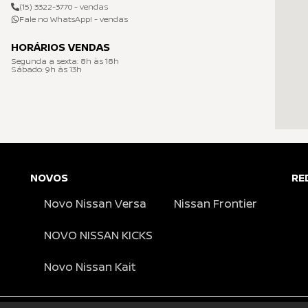
(15) 3322-3770 - vendas
Fale no WhatsApp! - vendas
HORÁRIOS VENDAS
Segunda a sexta: 8h às 18h
Sábado: 9h às 13h
NOVOS
RE
Novo Nissan Versa
Nissan Frontier
NOVO NISSAN KICKS
Novo Nissan Kait