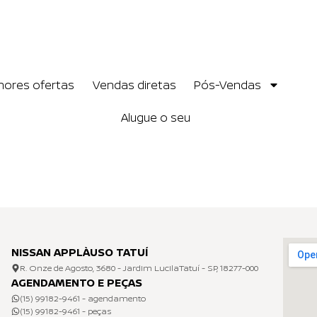
hores ofertas
Vendas diretas
Pós-Vendas
Alugue o seu
NISSAN APPLÀUSO TATUÍ
R. Onze de Agosto, 3680 - Jardim LucilaTatuí - SP, 18277-000
AGENDAMENTO E PEÇAS
(15) 99182-9461 - agendamento
(15) 99182-9461 - peças