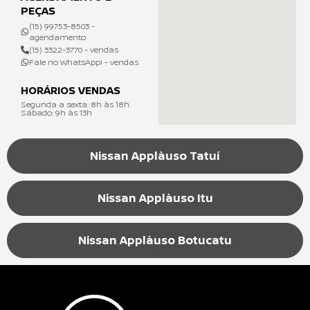
PEÇAS
(15) 99753-8503 -
agendamento
(15) 3322-3770 - vendas
Fale no WhatsApp! - vendas
HORÁRIOS VENDAS
Segunda a sexta: 8h às 18h
Sábado: 9h às 13h
Nissan Applàuso Tatuí
Nissan Applàuso Itu
Nissan Applàuso Botucatu