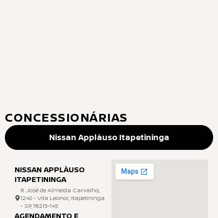
CONCESSIONÁRIAS
Nissan Applàuso Itapetininga
NISSAN APPLÀUSO
ITAPETININGA
R. José de Almeida Carvalho,
1240 - Vila Leonor, Itapetininga
- SP, 18213-145
AGENDAMENTO E