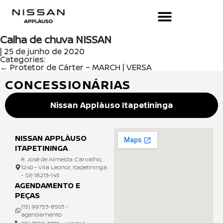
Calha de chuva NISSAN
|
25 de junho de 2020
Categories:
←
Protetor de Cárter – MARCH | VERSA
CONCESSIONÁRIAS
Nissan Applàuso Itapetininga
NISSAN APPLÀUSO
ITAPETININGA
R. José de Almeida Carvalho,
1240 - Vila Leonor, Itapetininga
- SP, 18213-145
AGENDAMENTO E
PEÇAS
(15) 99753-8503 -
agendamento